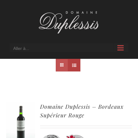
Passer
au
contenu
Aller à...
Domaine Duplessis – Bordeaux
Supérieur Rouge